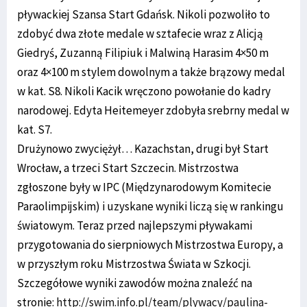
pływackiej Szansa Start Gdańsk. Nikoli pozwoliło to
zdobyć dwa złote medale w sztafecie wraz z Alicją
Giedryś, Zuzanną Filipiuk i Malwiną Harasim 4×50 m
oraz 4×100 m stylem dowolnym a także brązowy medal
w kat. S8. Nikoli Kacik wręczono powołanie do kadry
narodowej. Edyta Heitemeyer zdobyła srebrny medal w
kat. S7.
Drużynowo zwyciężył… Kazachstan, drugi był Start
Wrocław, a trzeci Start Szczecin. Mistrzostwa
zgłoszone były w IPC (Międzynarodowym Komitecie
Paraolimpijskim) i uzyskane wyniki liczą się w rankingu
światowym. Teraz przed najlepszymi pływakami
przygotowania do sierpniowych Mistrzostwa Europy, a
w przyszłym roku Mistrzostwa Świata w Szkocji.
Szczegółowe wyniki zawodów można znaleźć na
stronie:
http://swim.info.pl/team/plywacy/paulina-