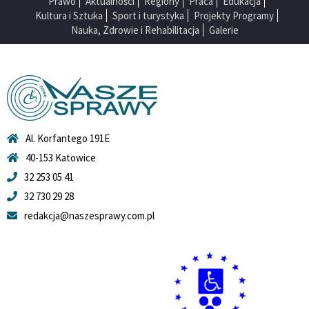
Prawo
Aktualności
Regiony
Praca
Edukacja
Kultura i Sztuka
Sport i turystyka
Projekty Programy
Nauka, Zdrowie i Rehabilitacja
Galerie
Al. Korfantego 191E
40-153 Katowice
32 253 05 41
32 730 29 28
redakcja@naszesprawy.com.pl