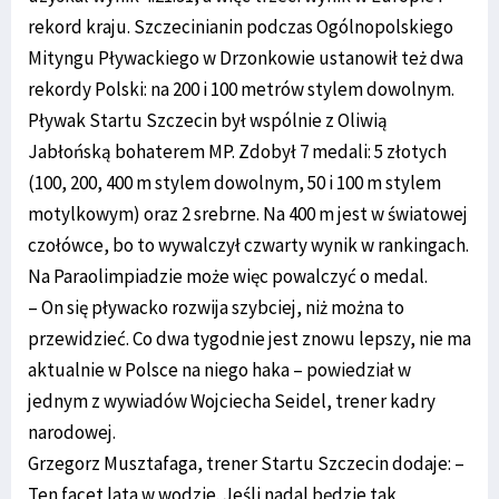
rekord kraju. Szczecinianin podczas Ogólnopolskiego
Mityngu Pływackiego w Drzonkowie ustanowił też dwa
rekordy Polski: na 200 i 100 metrów stylem dowolnym.
Pływak Startu Szczecin był wspólnie z Oliwią
Jabłońską bohaterem MP. Zdobył 7 medali: 5 złotych
(100, 200, 400 m stylem dowolnym, 50 i 100 m stylem
motylkowym) oraz 2 srebrne. Na 400 m jest w światowej
czołówce, bo to wywalczył czwarty wynik w rankingach.
Na Paraolimpiadzie może więc powalczyć o medal.
– On się pływacko rozwija szybciej, niż można to
przewidzieć. Co dwa tygodnie jest znowu lepszy, nie ma
aktualnie w Polsce na niego haka – powiedział w
jednym z wywiadów Wojciecha Seidel, trener kadry
narodowej.
Grzegorz Musztafaga, trener Startu Szczecin dodaje: –
Ten facet lata w wodzie. Jeśli nadal będzie tak