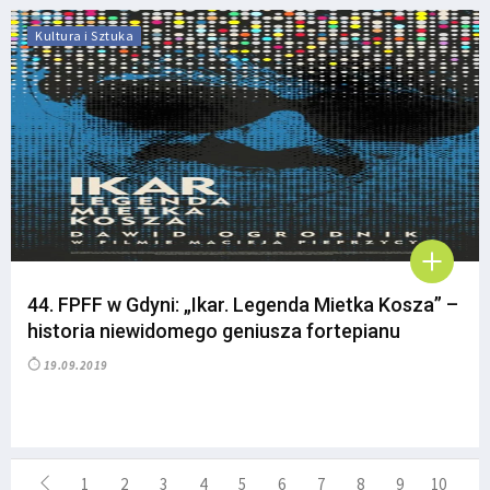
Kultura i Sztuka
44. FPFF w Gdyni: „Ikar. Legenda Mietka Kosza” –
historia niewidomego geniusza fortepianu
19.09.2019
1
2
3
4
5
6
7
8
9
10