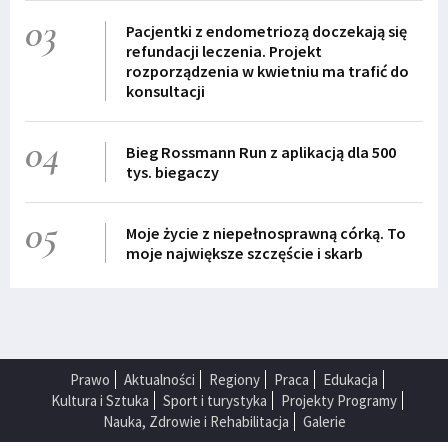
03
Pacjentki z endometriozą doczekają się
refundacji leczenia. Projekt
rozporządzenia w kwietniu ma trafić do
konsultacji
04
Bieg Rossmann Run z aplikacją dla 500
tys. biegaczy
05
Moje życie z niepełnosprawną córką. To
moje największe szczęście i skarb
Prawo
Aktualności
Regiony
Praca
Edukacja
Kultura i Sztuka
Sport i turystyka
Projekty Programy
Nauka, Zdrowie i Rehabilitacja
Galerie