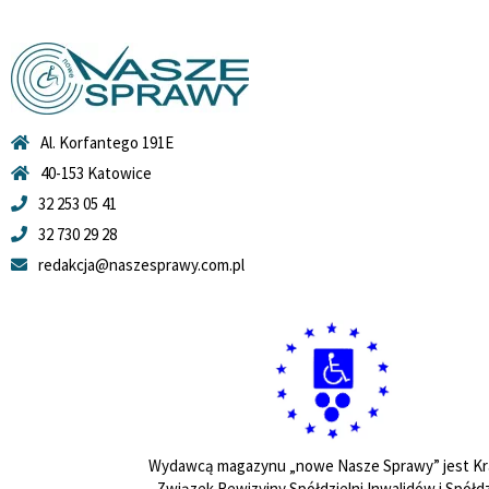
Al. Korfantego 191E
40-153 Katowice
32 253 05 41
32 730 29 28
redakcja@naszesprawy.com.pl
Wydawcą magazynu „nowe Nasze Sprawy” jest Kr
Związek Rewizyjny Spółdzielni Inwalidów i Spółdz