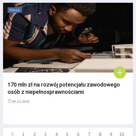
Praca
170 mln zł na rozwój potencjału zawodowego
osób z niepełnosprawnościami
09.12.2021
1
2
3
4
5
6
7
8
9
10