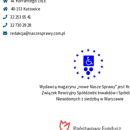
Al. Korfantego 191E
40-153 Katowice
32 253 05 41
32 730 29 28
redakcja@naszesprawy.com.pl
Wydawcą magazynu „nowe Nasze Sprawy” jest Kr
Związek Rewizyjny Spółdzielni Inwalidów i Spółdz
Niewidomych z siedzibą w Warszawie