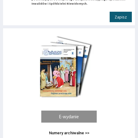
Inwalidów i Spółdzielni Niewidomych.
Zapisz
E-wydanie
Numery archiwalne >>