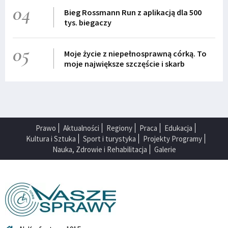
04
Bieg Rossmann Run z aplikacją dla 500
tys. biegaczy
05
Moje życie z niepełnosprawną córką. To
moje największe szczęście i skarb
Prawo
Aktualności
Regiony
Praca
Edukacja
Kultura i Sztuka
Sport i turystyka
Projekty Programy
Nauka, Zdrowie i Rehabilitacja
Galerie