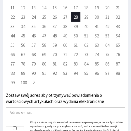
11
12
13
14
15
16
17
18
19
20
21
22
23
24
25
26
27
28
29
30
31
32
33
34
35
36
37
38
39
40
41
42
43
44
45
46
47
48
49
50
51
52
53
54
55
56
57
58
59
60
61
62
63
64
65
66
67
68
69
70
71
72
73
74
75
76
77
78
79
80
81
82
83
84
85
86
87
88
89
90
91
92
93
94
95
96
97
98
99
100
Zostaw swój adres aby otrzymywać powiadomienia o
wartościowych artykułach oraz wydania elektroniczne
Chcę zapisać się do newslettera naszesprawy.eu, a co za tym idzie
wyrażam zgodę na przesyłanie na mój adres e-mail informacji
pochodzących od Krajowego Związku Rewizyjnego Spółdzielni