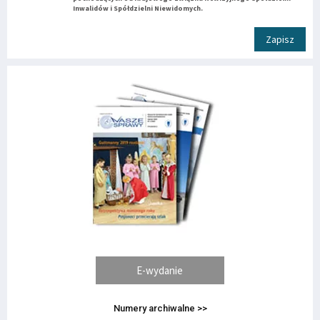
Inwalidów i Spółdzielni Niewidomych.
Zapisz
E-wydanie
Numery archiwalne >>