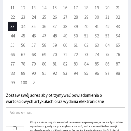
11
12
13
14
15
16
17
18
19
20
21
22
23
24
25
26
27
28
29
30
31
32
33
34
35
36
37
38
39
40
41
42
43
44
45
46
47
48
49
50
51
52
53
54
55
56
57
58
59
60
61
62
63
64
65
66
67
68
69
70
71
72
73
74
75
76
77
78
79
80
81
82
83
84
85
86
87
88
89
90
91
92
93
94
95
96
97
98
99
100
Zostaw swój adres aby otrzymywać powiadomienia o
wartościowych artykułach oraz wydania elektroniczne
Chcę zapisać się do newslettera naszesprawy.eu, a co za tym idzie
wyrażam zgodę na przesyłanie na mój adres e-mail informacji
pochodzących od Krajowego Związku Rewizyjnego Spółdzielni