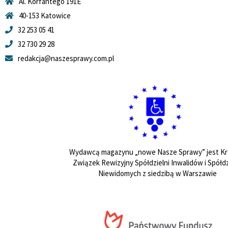
Al. Korfantego 191E
40-153 Katowice
32 253 05 41
32 730 29 28
redakcja@naszesprawy.com.pl
Wydawcą magazynu „nowe Nasze Sprawy” jest Kr
Związek Rewizyjny Spółdzielni Inwalidów i Spółdz
Niewidomych z siedzibą w Warszawie