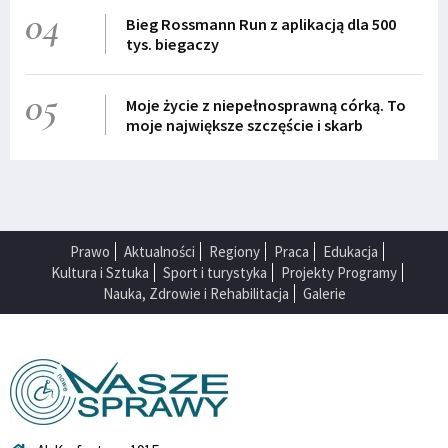
04
Bieg Rossmann Run z aplikacją dla 500
tys. biegaczy
05
Moje życie z niepełnosprawną córką. To
moje największe szczęście i skarb
Prawo
Aktualności
Regiony
Praca
Edukacja
Kultura i Sztuka
Sport i turystyka
Projekty Programy
Nauka, Zdrowie i Rehabilitacja
Galerie