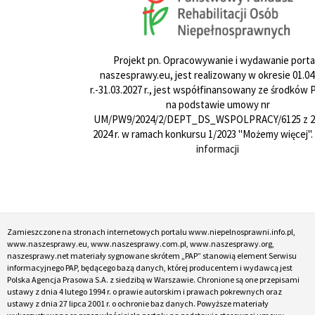
Projekt pn. Opracowywanie i wydawanie porta
naszesprawy.eu, jest realizowany w okresie 01.04
r.-31.03.2027 r., jest współfinansowany ze środków
na podstawie umowy nr
UM/PW9/2024/2/DEPT_DS_WSPOLPRACY/6125 z 24
2024 r. w ramach konkursu 1/2023 "Możemy więcej".
informacji
Zamieszczone na stronach internetowych portalu www.niepelnosprawni.info.pl,
www.naszesprawy.eu, www.naszesprawy.com.pl, www.naszesprawy.org,
naszesprawy.net materiały sygnowane skrótem „PAP” stanowią element Serwisu
informacyjnego PAP, będącego bazą danych, której producentem i wydawcą jest
Polska Agencja Prasowa S.A. z siedzibą w Warszawie. Chronione są one przepisami
ustawy z dnia 4 lutego 1994 r. o prawie autorskim i prawach pokrewnych oraz
ustawy z dnia 27 lipca 2001 r. o ochronie baz danych. Powyższe materiały