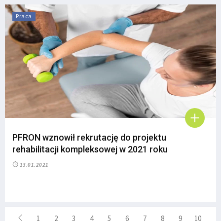
Praca
PFRON wznowił rekrutację do projektu
rehabilitacji kompleksowej w 2021 roku
13.01.2021
1
2
3
4
5
6
7
8
9
10