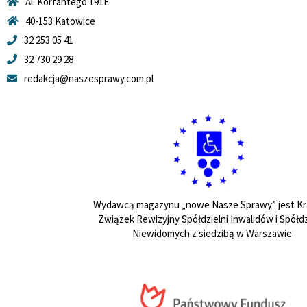
Al. Korfantego 191E
40-153 Katowice
32 253 05 41
32 730 29 28
redakcja@naszesprawy.com.pl
Wydawcą magazynu „nowe Nasze Sprawy” jest Kr
Związek Rewizyjny Spółdzielni Inwalidów i Spółdz
Niewidomych z siedzibą w Warszawie