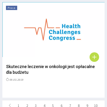
Praca
Skuteczne leczenie w onkologii jest opłacalne
dla budżetu
09.03.2019
1
2
3
4
5
6
7
8
9
10