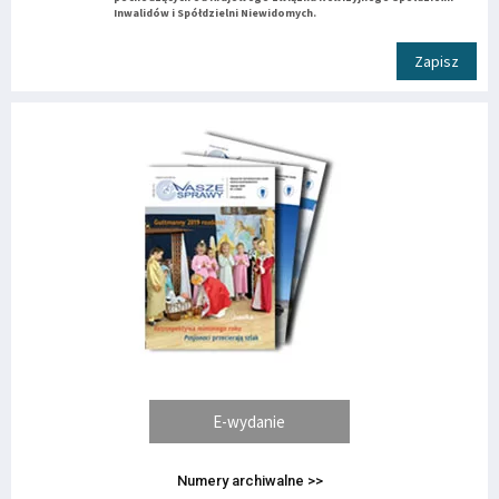
Inwalidów i Spółdzielni Niewidomych.
Zapisz
E-wydanie
Numery archiwalne >>