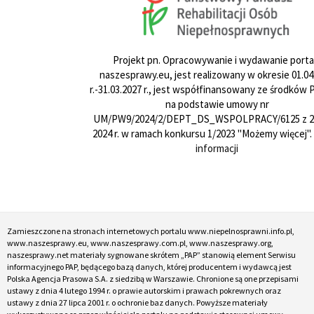
Projekt pn. Opracowywanie i wydawanie porta
naszesprawy.eu, jest realizowany w okresie 01.04
r.-31.03.2027 r., jest współfinansowany ze środków
na podstawie umowy nr
UM/PW9/2024/2/DEPT_DS_WSPOLPRACY/6125 z 24
2024 r. w ramach konkursu 1/2023 "Możemy więcej".
informacji
Zamieszczone na stronach internetowych portalu www.niepelnosprawni.info.pl,
www.naszesprawy.eu, www.naszesprawy.com.pl, www.naszesprawy.org,
naszesprawy.net materiały sygnowane skrótem „PAP” stanowią element Serwisu
informacyjnego PAP, będącego bazą danych, której producentem i wydawcą jest
Polska Agencja Prasowa S.A. z siedzibą w Warszawie. Chronione są one przepisami
ustawy z dnia 4 lutego 1994 r. o prawie autorskim i prawach pokrewnych oraz
ustawy z dnia 27 lipca 2001 r. o ochronie baz danych. Powyższe materiały