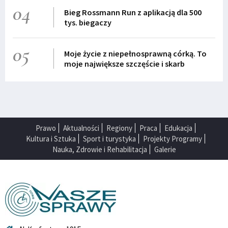
04
Bieg Rossmann Run z aplikacją dla 500
tys. biegaczy
05
Moje życie z niepełnosprawną córką. To
moje największe szczęście i skarb
Prawo
Aktualności
Regiony
Praca
Edukacja
Kultura i Sztuka
Sport i turystyka
Projekty Programy
Nauka, Zdrowie i Rehabilitacja
Galerie