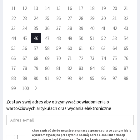
11
12
13
14
15
16
17
18
19
20
21
22
23
24
25
26
27
28
29
30
31
32
33
34
35
36
37
38
39
40
41
42
43
44
45
46
47
48
49
50
51
52
53
54
55
56
57
58
59
60
61
62
63
64
65
66
67
68
69
70
71
72
73
74
75
76
77
78
79
80
81
82
83
84
85
86
87
88
89
90
91
92
93
94
95
96
97
98
99
100
Zostaw swój adres aby otrzymywać powiadomienia o
wartościowych artykułach oraz wydania elektroniczne
Chcę zapisać się do newslettera naszesprawy.eu, a co za tym idzie
wyrażam zgodę na przesyłanie na mój adres e-mail informacji
pochodzących od Krajowego Związku Rewizyjnego Spółdzielni