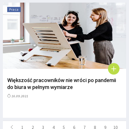
Praca
Większość pracowników nie wróci po pandemii
do biura w pełnym wymiarze
16.09.2021
1
2
3
4
5
6
7
8
9
10