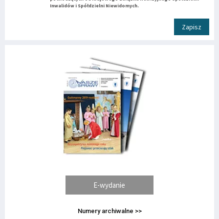
Inwalidów i Spółdzielni Niewidomych.
Zapisz
E-wydanie
Numery archiwalne >>