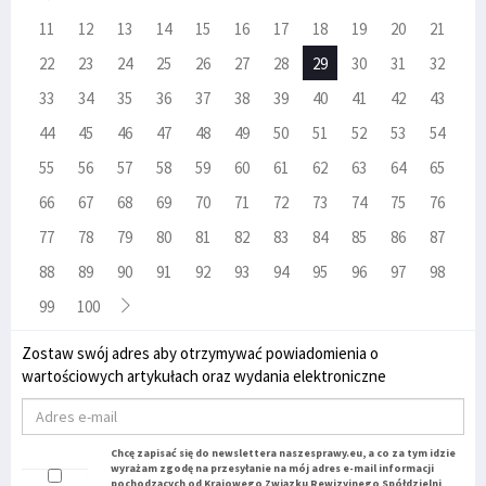
11
12
13
14
15
16
17
18
19
20
21
22
23
24
25
26
27
28
29
30
31
32
33
34
35
36
37
38
39
40
41
42
43
44
45
46
47
48
49
50
51
52
53
54
55
56
57
58
59
60
61
62
63
64
65
66
67
68
69
70
71
72
73
74
75
76
77
78
79
80
81
82
83
84
85
86
87
88
89
90
91
92
93
94
95
96
97
98
99
100
Zostaw swój adres aby otrzymywać powiadomienia o
wartościowych artykułach oraz wydania elektroniczne
Chcę zapisać się do newslettera naszesprawy.eu, a co za tym idzie
wyrażam zgodę na przesyłanie na mój adres e-mail informacji
pochodzących od Krajowego Związku Rewizyjnego Spółdzielni