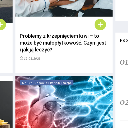
Problemy z krzepnięciem krwi – to
Pop
może być małopłytkowość. Czym jest
i jak ją leczyć?
0
12.01.2023
Nauka, Zdrowie i Rehabilitacja
0