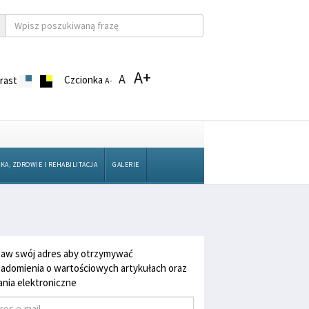
A+
A
Czcionka
rast
A-
KA, ZDROWIE I REHABILITACJA
GALERIE
aw swój adres aby otrzymywać
adomienia o wartościowych artykułach oraz
nia elektroniczne