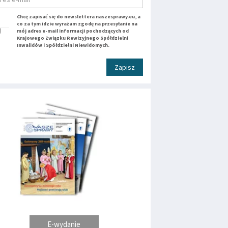
Chcę zapisać się do newslettera naszesprawy.eu, a
co za tym idzie wyrażam zgodę na przesyłanie na
mój adres e-mail informacji pochodzących od
Krajowego Związku Rewizyjnego Spółdzielni
Inwalidów i Spółdzielni Niewidomych.
Zapisz
E-wydanie