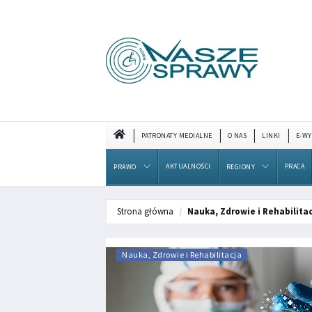
PATRONATY MEDIALNE
O NAS
LINKI
E-WY
AKTUALNOŚCI
PRACA
PRAWO
REGIONY
Strona główna
Nauka, Zdrowie i Rehabilita
Nauka, Zdrowie i Rehabilitacja