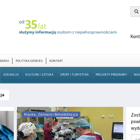
Kont
DANIA
POLITYKA COOKIES
KONTAKT
EDUKACJA
KULTURA I SZTUKA
SPORT I TURYSTYKA
PROJEKTY PROGRAMY
NAU
cja
Nauka, Zdrowie i Rehabilitacja
Zost
powi
wyda