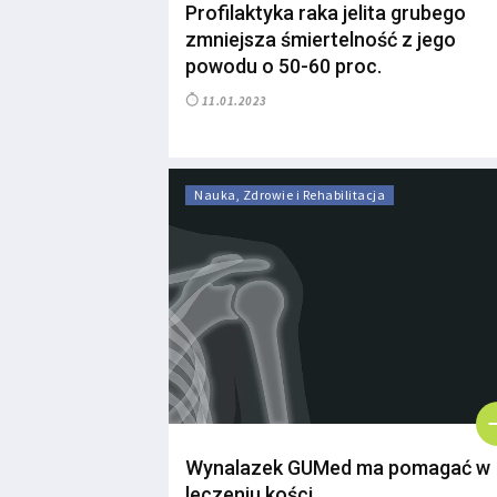
Profilaktyka raka jelita grubego
zmniejsza śmiertelność z jego
powodu o 50-60 proc.
11.01.2023
Nauka, Zdrowie i Rehabilitacja
Wynalazek GUMed ma pomagać w
leczeniu kości