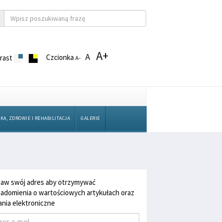
A+
A
Czcionka
rast
A-
KA, ZDROWIE I REHABILITACJA
GALERIE
aw swój adres aby otrzymywać
adomienia o wartościowych artykułach oraz
nia elektroniczne