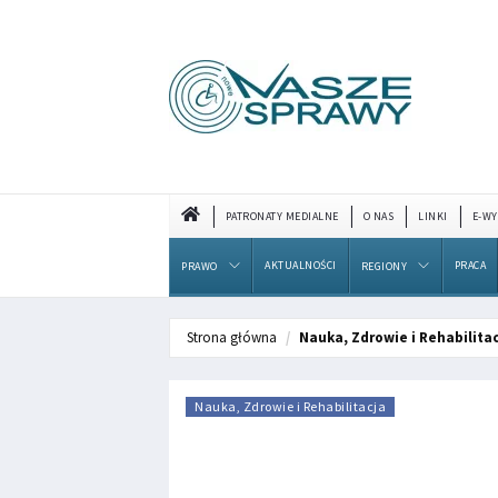
PATRONATY MEDIALNE
O NAS
LINKI
E-WY
AKTUALNOŚCI
PRACA
PRAWO
REGIONY
Strona główna
Nauka, Zdrowie i Rehabilita
Nauka, Zdrowie i Rehabilitacja