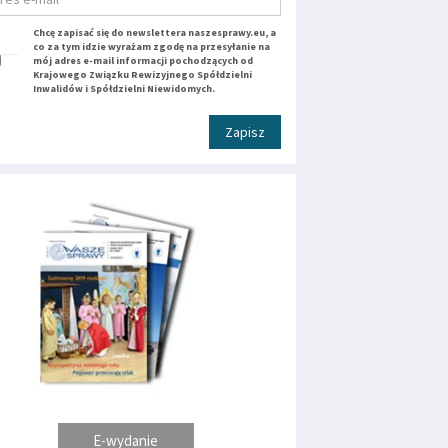
Chcę zapisać się do newslettera naszesprawy.eu, a
co za tym idzie wyrażam zgodę na przesyłanie na
mój adres e-mail informacji pochodzących od
Krajowego Związku Rewizyjnego Spółdzielni
Inwalidów i Spółdzielni Niewidomych.
Zapisz
E-wydanie