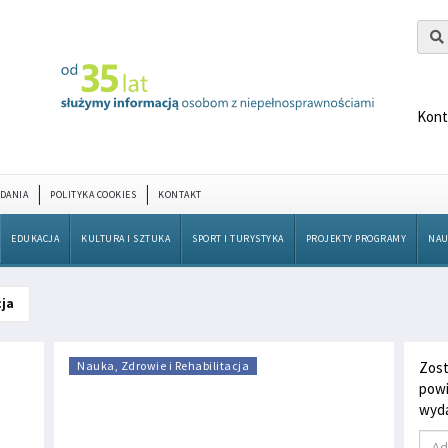
Kont
DANIA
POLITYKA COOKIES
KONTAKT
EDUKACJA
KULTURA I SZTUKA
SPORT I TURYSTYKA
PROJEKTY PROGRAMY
NAU
cja
Nauka, Zdrowie i Rehabilitacja
Zost
powi
wyda