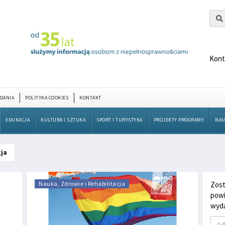
Kont
DANIA
POLITYKA COOKIES
KONTAKT
EDUKACJA
KULTURA I SZTUKA
SPORT I TURYSTYKA
PROJEKTY PROGRAMY
NAU
cja
Nauka, Zdrowie i Rehabilitacja
Zost
powi
wyda