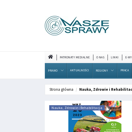
PATRONATY MEDIALNE
O NAS
LINKI
E-WY
AKTUALNOŚCI
PRACA
PRAWO
REGIONY
Strona główna
Nauka, Zdrowie i Rehabilita
Nauka, Zdrowie i Rehabilitacja