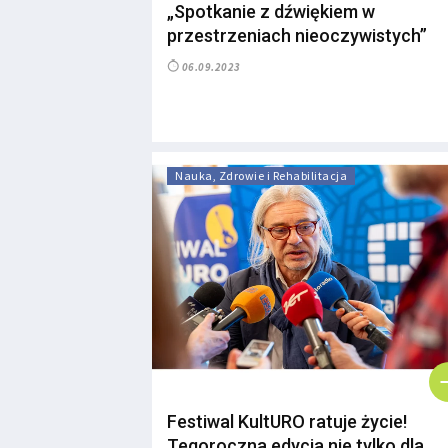
„Spotkanie z dźwiękiem w
przestrzeniach nieoczywistych”
06.09.2023
Nauka, Zdrowie i Rehabilitacja
Festiwal KultURO ratuje życie!
Tegoroczna edycja nie tylko dla