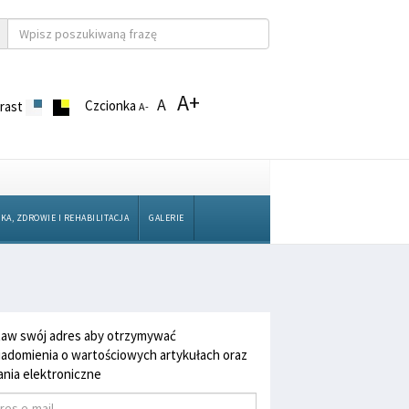
A+
A
Czcionka
rast
A-
KA, ZDROWIE I REHABILITACJA
GALERIE
aw swój adres aby otrzymywać
adomienia o wartościowych artykułach oraz
nia elektroniczne