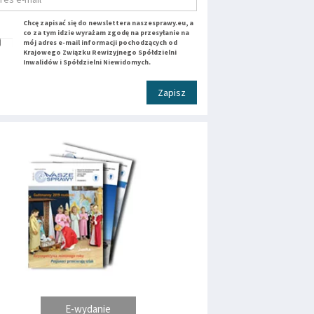
Chcę zapisać się do newslettera naszesprawy.eu, a
co za tym idzie wyrażam zgodę na przesyłanie na
mój adres e-mail informacji pochodzących od
Krajowego Związku Rewizyjnego Spółdzielni
Inwalidów i Spółdzielni Niewidomych.
Zapisz
E-wydanie