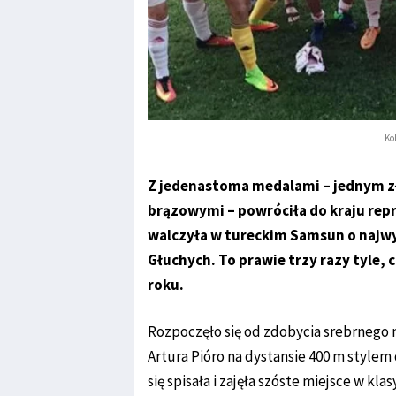
Ko
Z jedenastoma medalami – jednym z
brązowymi – powróciła do kraju repre
walczyła w tureckim Samsun o najwyż
Głuchych. To prawie trzy razy tyle, 
roku.
Rozpoczęło się od zdobycia srebrnego
Artura Pióro na dystansie 400 m style
się spisała i zajęła szóste miejsce w kl