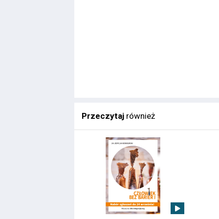
Przeczytaj
również