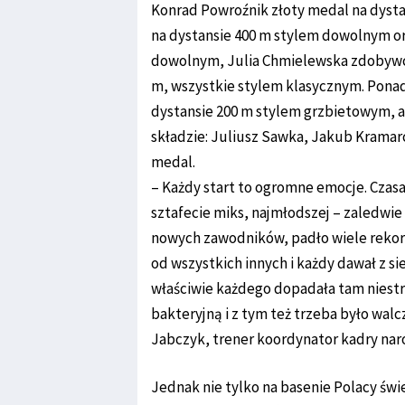
Konrad Powroźnik złoty medal na dysta
na dystansie 400 m stylem dowolnym o
dowolnym, Julia Chmielewska zdobywczy
m, wszystkie stylem klasycznym. Pona
dystansie 200 m stylem grzbietowym, 
składzie: Juliusz Sawka, Jakub Kramarc
medal.
– Każdy start to ogromne emocje. Czas
sztafecie miks, najmłodszej – zaledwie 
nowych zawodników, padło wiele rekord
od wszystkich innych i każdy dawał z s
właściwie każdego dopadała tam niestr
bakteryjną i z tym też trzeba było walc
Jabczyk, trener koordynator kadry nar
Jednak nie tylko na basenie Polacy świe