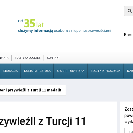
Kont
DANIA
POLITYKA COOKIES
KONTAKT
EDUKACJA
KULTURA I SZTUKA
SPORT I TURYSTYKA
PROJEKTY PROGRAMY
NAU
oni przywieźli z Turcji 11 medali!
Zost
powi
ywieźli z Turcji 11
wyda