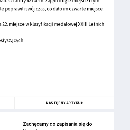
le sztafety 4×100 m. Zajęli drugie miejsce i tym
e poprawili swój czas, co dało im czwarte miejsce.
 22. miejsce w klasyfikacji medalowej XXIII Letnich
esłyszących
NASTĘPNY ARTYKUŁ
Zachęcamy do zapisania się do