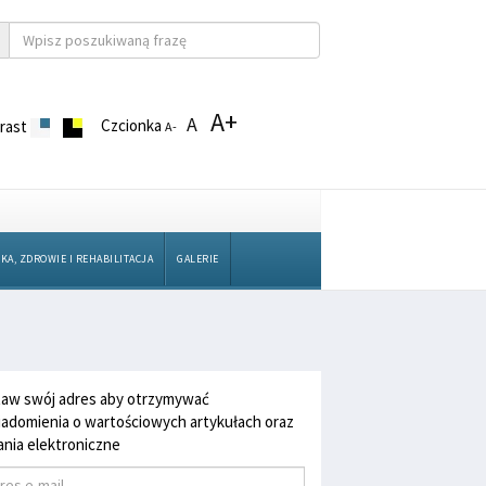
A+
A
Czcionka
rast
A-
KA, ZDROWIE I REHABILITACJA
GALERIE
aw swój adres aby otrzymywać
adomienia o wartościowych artykułach oraz
nia elektroniczne