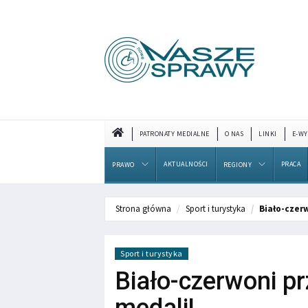
PATRONATY MEDIALNE
O NAS
LINKI
E-WY
AKTUALNOŚCI
PRACA
PRAWO
REGIONY
Strona główna
Sport i turystyka
Biało-czerw
Sport i turystyka
Biało-czerwoni prz