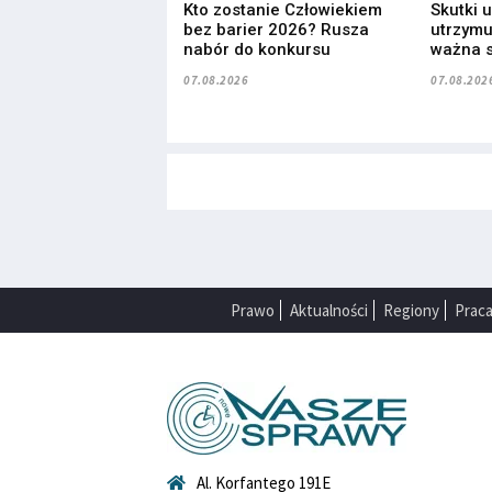
Kto zostanie Człowiekiem
Skutki 
bez barier 2026? Rusza
utrzymuj
nabór do konkursu
ważna s
07.08.2026
07.08.202
Prawo
Aktualności
Regiony
Prac
Al. Korfantego 191E