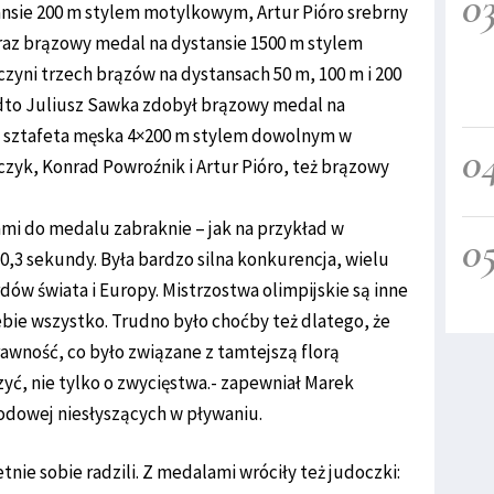
0
nsie 200 m stylem motylkowym, Artur Pióro srebrny
raz brązowy medal na dystansie 1500 m stylem
ni trzech brązów na dystansach 50 m, 100 m i 200
dto Juliusz Sawka zdobył brązowy medal na
a sztafeta męska 4×200 m stylem dowolnym w
0
zyk, Konrad Powroźnik i Artur Pióro, też brązowy
ami do medalu zabraknie – jak na przykład w
0
0,3 sekundy. Była bardzo silna konkurencja, wielu
ów świata i Europy. Mistrzostwa olimpijskie są inne
iebie wszystko. Trudno było choćby też dlatego, że
awność, co było związane z tamtejszą florą
zyć, nie tylko o zwycięstwa.- zapewniał Marek
odowej niesłyszących w pływaniu.
tnie sobie radzili. Z medalami wróciły też judoczki: