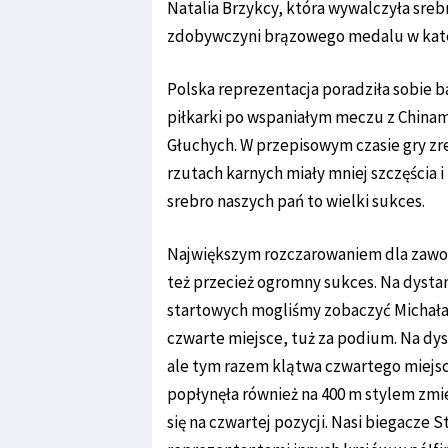
Natalia Brzykcy, która wywalczyła sreb
zdobywczyni brązowego medalu w kateg
Polska reprezentacja poradziła sobie 
piłkarki po wspaniałym meczu z Chinami
Głuchych. W przepisowym czasie gry zr
rzutach karnych miały mniej szczęścia i
srebro naszych pań to wielki sukces.
Największym rozczarowaniem dla zawodn
też przecież ogromny sukces. Na dystan
startowych mogliśmy zobaczyć Michała 
czwarte miejsce, tuż za podium. Na dy
ale tym razem klątwa czwartego miejsc
popłynęła również na 400 m stylem zmi
się na czwartej pozycji. Nasi biegacze S