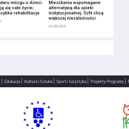
udaru mózgu u dzieci
Mieszkania wspomagane
ą się całe życie;
alternatywą dla opieki
zybka rehabilitacja
instytucjonalnej. OzN chcą
większej niezależności
6
07.08.2026
a
Edukacja
Kultura i Sztuka
Sport i turystyka
Projekty Programy