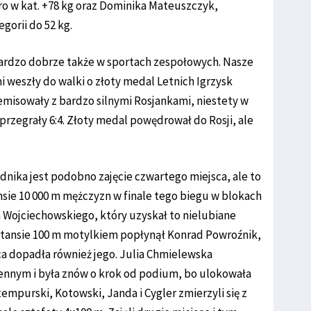
ro w kat. +78 kg oraz Dominika Mateuszczyk,
orii do 52 kg.
bardzo dobrze także w sportach zespołowych. Nasze
 weszły do walki o złoty medal Letnich Igrzysk
emisowały z bardzo silnymi Rosjankami, niestety w
 przegrały 6:4. Złoty medal powędrował do Rosji, ale
ika jest podobno zajęcie czwartego miejsca, ale to
sie 10 000 m mężczyzn w finale tego biegu w blokach
Wojciechowskiego, który uzyskał to nielubiane
stansie 100 m motylkiem popłynął Konrad Powroźnik,
a dopadła również jego. Julia Chmielewska
ennym i była znów o krok od podium, bo ulokowała
tempurski, Kotowski, Janda i Cygler zmierzyli się z