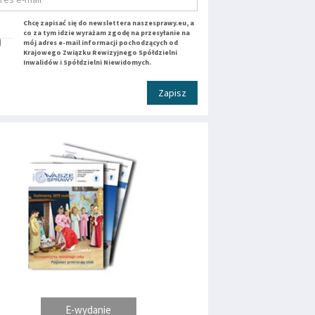
Chcę zapisać się do newslettera naszesprawy.eu, a
co za tym idzie wyrażam zgodę na przesyłanie na
mój adres e-mail informacji pochodzących od
Krajowego Związku Rewizyjnego Spółdzielni
Inwalidów i Spółdzielni Niewidomych.
Zapisz
E-wydanie