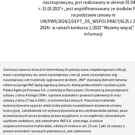
naszesprawy.eu, jest realizowany w okresie 01.04
r.-31.03.2027 r., jest współfinansowany ze środków
na podstawie umowy nr
UM/PW9/2024/2/DEPT_DS_WSPOLPRACY/6125 z 24
2024 r. w ramach konkursu 1/2023 "Możemy więcej".
informacji
Zamieszczone na stronach internetowych portalu www.niepelnosprawni.info.pl,
www.naszesprawy.eu, www.naszesprawy.com.pl, www.naszesprawy.org,
naszesprawy.net materiały sygnowane skrótem „PAP” stanowią element Serwisu
informacyjnego PAP, będącego bazą danych, której producentem i wydawcą jest
Polska Agencja Prasowa S.A. z siedzibą w Warszawie. Chronione są one przepisami
ustawy z dnia 4 lutego 1994 r. o prawie autorskim i prawach pokrewnych oraz
ustawy z dnia 27 lipca 2001 r. o ochronie baz danych. Powyższe materiały
wykorzystywane są przez właściciela portalu na podstawie stosownej umowy
licencyjnej. Jakiekolwiek ich wykorzystywanie przez użytkowników portalu, poza
przewidzianymi przez przepisy prawa wyjątkami, w szczególności dozwolonym
użytkiem osobistym, jest zabronione. PAP S.A. zastrzega, iż dalsze
rozpowszechnianie materiałów, o których mowa w art. 25 ust. 1 pkt. b) ustawy o
prawie autorskim i prawach pokrewnych, jest zabronione.