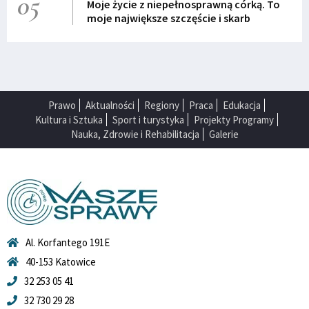
05
Moje życie z niepełnosprawną córką. To
moje największe szczęście i skarb
Prawo
Aktualności
Regiony
Praca
Edukacja
Kultura i Sztuka
Sport i turystyka
Projekty Programy
Nauka, Zdrowie i Rehabilitacja
Galerie
Al. Korfantego 191E
40-153 Katowice
32 253 05 41
32 730 29 28