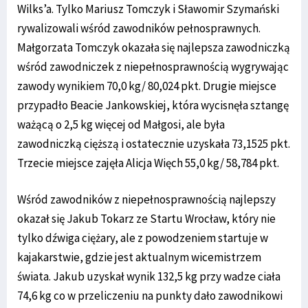
Wilks’a. Tylko Mariusz Tomczyk i Sławomir Szymański
rywalizowali wśród zawodników pełnosprawnych.
Małgorzata Tomczyk okazała się najlepsza zawodniczką
wśród zawodniczek z niepełnosprawnością wygrywając
zawody wynikiem 70,0 kg/ 80,024 pkt. Drugie miejsce
przypadło Beacie Jankowskiej, która wycisnęła sztangę
ważącą o 2,5 kg więcej od Małgosi, ale była
zawodniczką cięższą i ostatecznie uzyskała 73,1525 pkt.
Trzecie miejsce zajęła Alicja Więch 55,0 kg/ 58,784 pkt.
Wśród zawodników z niepełnosprawnością najlepszy
okazał się Jakub Tokarz ze Startu Wrocław, który nie
tylko dźwiga ciężary, ale z powodzeniem startuje w
kajakarstwie, gdzie jest aktualnym wicemistrzem
świata. Jakub uzyskał wynik 132,5 kg przy wadze ciała
74,6 kg co w przeliczeniu na punkty dało zawodnikowi