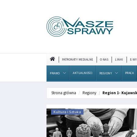
PATRONATY MEDIALNE
O NAS
LINKI
E-WY
AKTUALNOŚCI
PRACA
PRAWO
REGIONY
Strona główna
Regiony
Region 1- Kujaws
Kultura i Sztuka