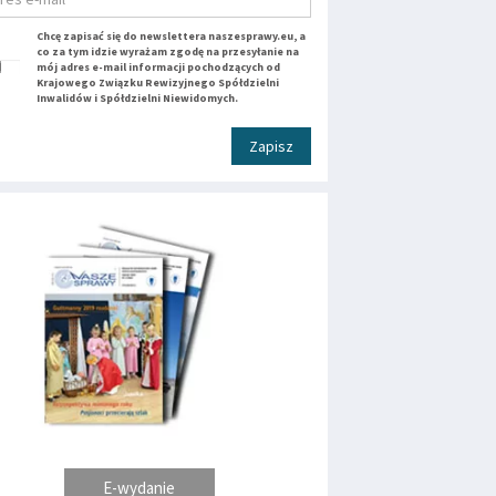
Chcę zapisać się do newslettera naszesprawy.eu, a
co za tym idzie wyrażam zgodę na przesyłanie na
mój adres e-mail informacji pochodzących od
Krajowego Związku Rewizyjnego Spółdzielni
Inwalidów i Spółdzielni Niewidomych.
Zapisz
E-wydanie