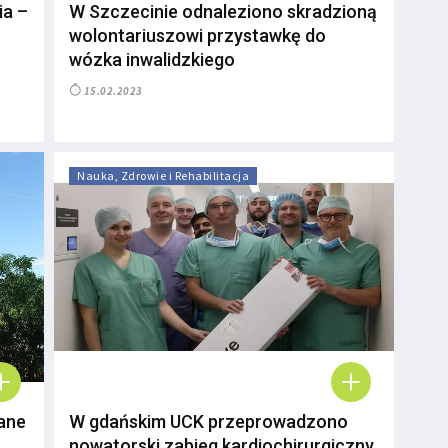
ia –
W Szczecinie odnaleziono skradzioną
wolontariuszowi przystawkę do
wózka inwalidzkiego
15.02.2023
Nauka, Zdrowie i Rehabilitacja
ane
W gdańskim UCK przeprowadzono
nowatorski zabieg kardiochirurgiczny