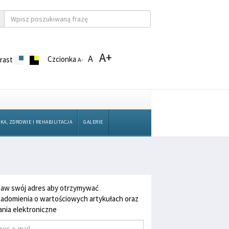
A+
A
Czcionka
rast
A-
KA, ZDROWIE I REHABILITACJA
GALERIE
aw swój adres aby otrzymywać
adomienia o wartościowych artykułach oraz
nia elektroniczne