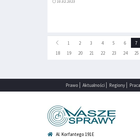
10.02.2023
1
2
3
4
5
6
7
18
19
20
21
22
23
24
25
Prawo
Aktualności
Regiony
Prac
Al. Korfantego 191E