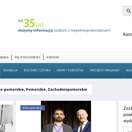
Kont
DANIA
POLITYKA COOKIES
KONTAKT
EDUKACJA
KULTURA I SZTUKA
SPORT I TURYSTYKA
PROJEKTY PROGRAMY
NAU
ko-pomorskie, Pomorskie, Zachodniopomorskie
Aktualności
Zost
powi
wyda