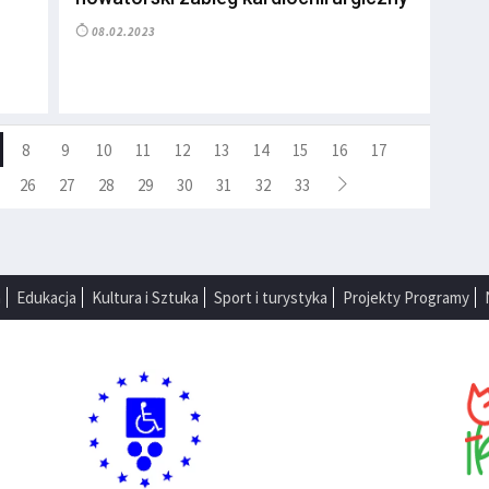
08.02.2023
8
9
10
11
12
13
14
15
16
17
26
27
28
29
30
31
32
33
a
Edukacja
Kultura i Sztuka
Sport i turystyka
Projekty Programy