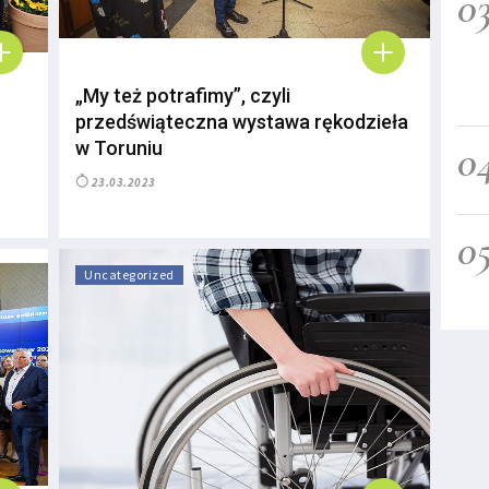
0
„My też potrafimy”, czyli
przedświąteczna wystawa rękodzieła
0
w Toruniu
23.03.2023
0
Uncategorized