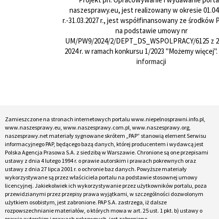
naszesprawy.eu, jest realizowany w okresie 01.04
r.-31.03.2027 r., jest współfinansowany ze środków
na podstawie umowy nr
UM/PW9/2024/2/DEPT_DS_WSPOLPRACY/6125 z 24
2024 r. w ramach konkursu 1/2023 "Możemy więcej".
informacji
Zamieszczone na stronach internetowych portalu www.niepelnosprawni.info.pl,
www.naszesprawy.eu, www.naszesprawy.com.pl, www.naszesprawy.org,
naszesprawy.net materiały sygnowane skrótem „PAP” stanowią element Serwisu
informacyjnego PAP, będącego bazą danych, której producentem i wydawcą jest
Polska Agencja Prasowa S.A. z siedzibą w Warszawie. Chronione są one przepisami
ustawy z dnia 4 lutego 1994 r. o prawie autorskim i prawach pokrewnych oraz
ustawy z dnia 27 lipca 2001 r. o ochronie baz danych. Powyższe materiały
wykorzystywane są przez właściciela portalu na podstawie stosownej umowy
licencyjnej. Jakiekolwiek ich wykorzystywanie przez użytkowników portalu, poza
przewidzianymi przez przepisy prawa wyjątkami, w szczególności dozwolonym
użytkiem osobistym, jest zabronione. PAP S.A. zastrzega, iż dalsze
rozpowszechnianie materiałów, o których mowa w art. 25 ust. 1 pkt. b) ustawy o
prawie autorskim i prawach pokrewnych, jest zabronione.