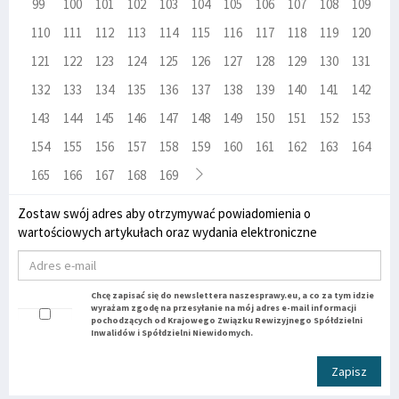
99
100
101
102
103
104
105
106
107
108
109
110
111
112
113
114
115
116
117
118
119
120
121
122
123
124
125
126
127
128
129
130
131
132
133
134
135
136
137
138
139
140
141
142
143
144
145
146
147
148
149
150
151
152
153
154
155
156
157
158
159
160
161
162
163
164
165
166
167
168
169
Zostaw swój adres aby otrzymywać powiadomienia o
wartościowych artykułach oraz wydania elektroniczne
Chcę zapisać się do newslettera naszesprawy.eu, a co za tym idzie
wyrażam zgodę na przesyłanie na mój adres e-mail informacji
pochodzących od Krajowego Związku Rewizyjnego Spółdzielni
Inwalidów i Spółdzielni Niewidomych.
Zapisz