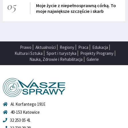
05
Moje życie z niepełnosprawną córką. To
moje największe szczęście i skarb
Prawo
Aktualności
Regiony
Praca
Edukacja
Kultura i Sztuka
Sport i turystyka
Projekty Programy
Nauka, Zdrowie i Rehabilitacja
Galerie
Al. Korfantego 191E
40-153 Katowice
32 253 05 41