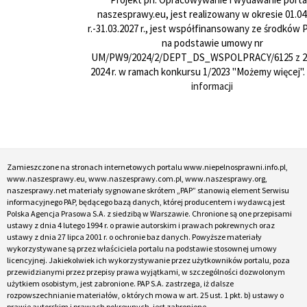
naszesprawy.eu, jest realizowany w okresie 01.04
r.-31.03.2027 r., jest współfinansowany ze środków
na podstawie umowy nr
UM/PW9/2024/2/DEPT_DS_WSPOLPRACY/6125 z 24
2024 r. w ramach konkursu 1/2023 "Możemy więcej".
informacji
Zamieszczone na stronach internetowych portalu www.niepelnosprawni.info.pl,
www.naszesprawy.eu, www.naszesprawy.com.pl, www.naszesprawy.org,
naszesprawy.net materiały sygnowane skrótem „PAP” stanowią element Serwisu
informacyjnego PAP, będącego bazą danych, której producentem i wydawcą jest
Polska Agencja Prasowa S.A. z siedzibą w Warszawie. Chronione są one przepisami
ustawy z dnia 4 lutego 1994 r. o prawie autorskim i prawach pokrewnych oraz
ustawy z dnia 27 lipca 2001 r. o ochronie baz danych. Powyższe materiały
wykorzystywane są przez właściciela portalu na podstawie stosownej umowy
licencyjnej. Jakiekolwiek ich wykorzystywanie przez użytkowników portalu, poza
przewidzianymi przez przepisy prawa wyjątkami, w szczególności dozwolonym
użytkiem osobistym, jest zabronione. PAP S.A. zastrzega, iż dalsze
rozpowszechnianie materiałów, o których mowa w art. 25 ust. 1 pkt. b) ustawy o
prawie autorskim i prawach pokrewnych, jest zabronione.