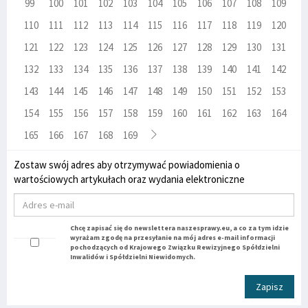
99
100
101
102
103
104
105
106
107
108
109
110
111
112
113
114
115
116
117
118
119
120
121
122
123
124
125
126
127
128
129
130
131
132
133
134
135
136
137
138
139
140
141
142
143
144
145
146
147
148
149
150
151
152
153
154
155
156
157
158
159
160
161
162
163
164
165
166
167
168
169
Zostaw swój adres aby otrzymywać powiadomienia o
wartościowych artykułach oraz wydania elektroniczne
Chcę zapisać się do newslettera naszesprawy.eu, a co za tym idzie
wyrażam zgodę na przesyłanie na mój adres e-mail informacji
pochodzących od Krajowego Związku Rewizyjnego Spółdzielni
Inwalidów i Spółdzielni Niewidomych.
Zapisz