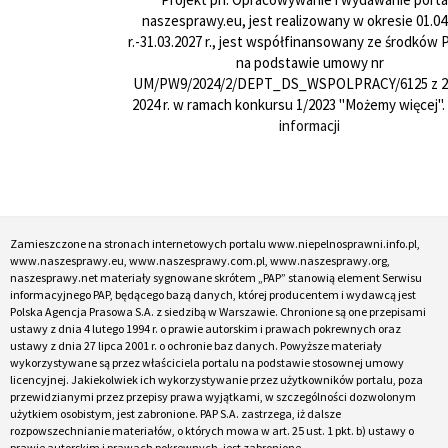
naszesprawy.eu, jest realizowany w okresie 01.04
r.-31.03.2027 r., jest współfinansowany ze środków
na podstawie umowy nr
UM/PW9/2024/2/DEPT_DS_WSPOLPRACY/6125 z 24
2024 r. w ramach konkursu 1/2023 "Możemy więcej".
informacji
Zamieszczone na stronach internetowych portalu www.niepelnosprawni.info.pl,
www.naszesprawy.eu, www.naszesprawy.com.pl, www.naszesprawy.org,
naszesprawy.net materiały sygnowane skrótem „PAP” stanowią element Serwisu
informacyjnego PAP, będącego bazą danych, której producentem i wydawcą jest
Polska Agencja Prasowa S.A. z siedzibą w Warszawie. Chronione są one przepisami
ustawy z dnia 4 lutego 1994 r. o prawie autorskim i prawach pokrewnych oraz
ustawy z dnia 27 lipca 2001 r. o ochronie baz danych. Powyższe materiały
wykorzystywane są przez właściciela portalu na podstawie stosownej umowy
licencyjnej. Jakiekolwiek ich wykorzystywanie przez użytkowników portalu, poza
przewidzianymi przez przepisy prawa wyjątkami, w szczególności dozwolonym
użytkiem osobistym, jest zabronione. PAP S.A. zastrzega, iż dalsze
rozpowszechnianie materiałów, o których mowa w art. 25 ust. 1 pkt. b) ustawy o
prawie autorskim i prawach pokrewnych, jest zabronione.