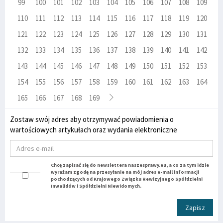
99
100
101
102
103
104
105
106
107
108
109
110
111
112
113
114
115
116
117
118
119
120
121
122
123
124
125
126
127
128
129
130
131
132
133
134
135
136
137
138
139
140
141
142
143
144
145
146
147
148
149
150
151
152
153
154
155
156
157
158
159
160
161
162
163
164
165
166
167
168
169
Zostaw swój adres aby otrzymywać powiadomienia o
wartościowych artykułach oraz wydania elektroniczne
Chcę zapisać się do newslettera naszesprawy.eu, a co za tym idzie
wyrażam zgodę na przesyłanie na mój adres e-mail informacji
pochodzących od Krajowego Związku Rewizyjnego Spółdzielni
Inwalidów i Spółdzielni Niewidomych.
Zapisz