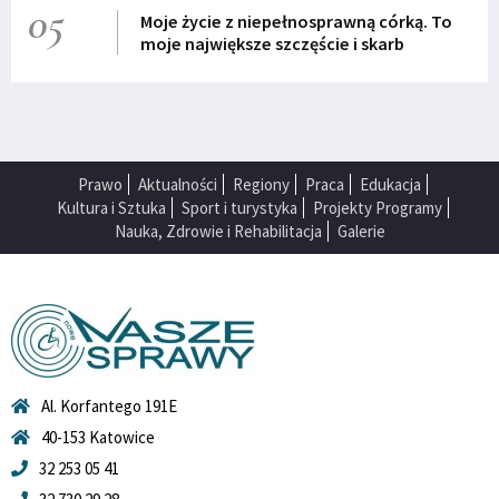
05
Moje życie z niepełnosprawną córką. To
moje największe szczęście i skarb
Prawo
Aktualności
Regiony
Praca
Edukacja
Kultura i Sztuka
Sport i turystyka
Projekty Programy
Nauka, Zdrowie i Rehabilitacja
Galerie
Al. Korfantego 191E
40-153 Katowice
32 253 05 41