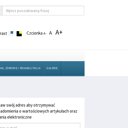
A+
A
Czcionka
rast
A-
KA, ZDROWIE I REHABILITACJA
GALERIE
aw swój adres aby otrzymywać
adomienia o wartościowych artykułach oraz
nia elektroniczne