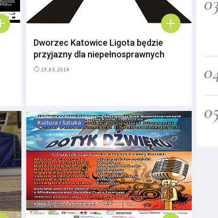
0
Dworzec Katowice Ligota będzie
przyjazny dla niepełnosprawnych
0
19.05.2014
0
Kultura i Sztuka