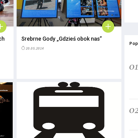
ch
Srebrne Gody „Gdzieś obok nas”
Pop
20.05.2014
0
0