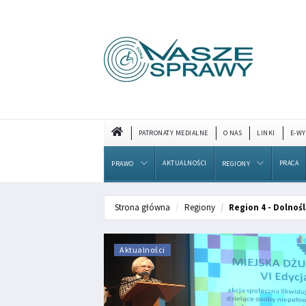
PATRONATY MEDIALNE
O NAS
LINKI
E-WY
AKTUALNOŚCI
PRACA
PRAWO
REGIONY
Strona główna
Regiony
Region 4 - Dolnośl
Aktualności