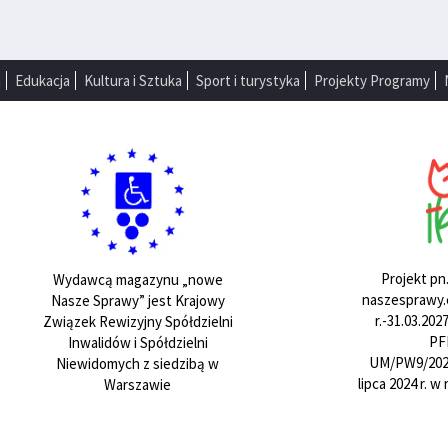
a
Edukacja
Kultura i Sztuka
Sport i turystyka
Projekty Programy
Projekt pn
Wydawcą magazynu „nowe
naszesprawy.e
Nasze Sprawy” jest Krajowy
r.-31.03.20
Związek Rewizyjny Spółdzielni
PF
Inwalidów i Spółdzielni
UM/PW9/202
Niewidomych z siedzibą w
lipca 2024 r. 
Warszawie