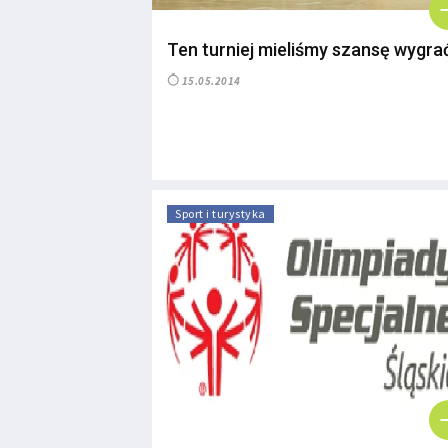
Ten turniej mieliśmy szansę wygra
15.05.2014
Sport i turystyka