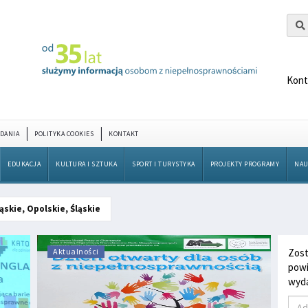
Kont
DANIA
POLITYKA COOKIES
KONTAKT
EDUKACJA
KULTURA I SZTUKA
SPORT I TURYSTYKA
PROJEKTY PROGRAMY
NAU
ąskie, Opolskie, Śląskie
Aktualności
Zost
powi
wyda