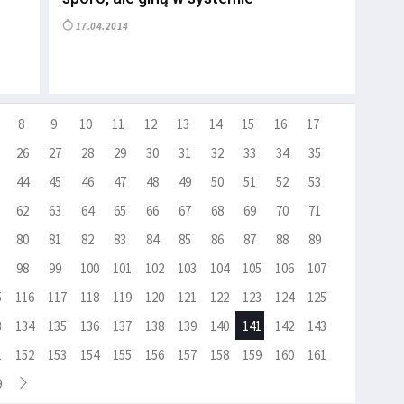
17.04.2014
8
9
10
11
12
13
14
15
16
17
26
27
28
29
30
31
32
33
34
35
44
45
46
47
48
49
50
51
52
53
62
63
64
65
66
67
68
69
70
71
80
81
82
83
84
85
86
87
88
89
98
99
100
101
102
103
104
105
106
107
5
116
117
118
119
120
121
122
123
124
125
3
134
135
136
137
138
139
140
141
142
143
1
152
153
154
155
156
157
158
159
160
161
9