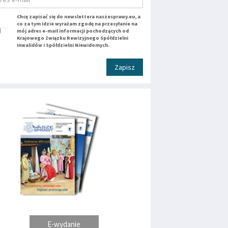
Chcę zapisać się do newslettera naszesprawy.eu, a
co za tym idzie wyrażam zgodę na przesyłanie na
mój adres e-mail informacji pochodzących od
Krajowego Związku Rewizyjnego Spółdzielni
Inwalidów i Spółdzielni Niewidomych.
Zapisz
E-wydanie