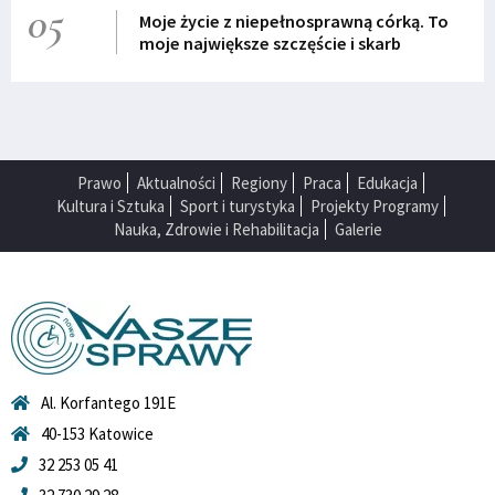
05
Moje życie z niepełnosprawną córką. To
moje największe szczęście i skarb
Prawo
Aktualności
Regiony
Praca
Edukacja
Kultura i Sztuka
Sport i turystyka
Projekty Programy
Nauka, Zdrowie i Rehabilitacja
Galerie
Al. Korfantego 191E
40-153 Katowice
32 253 05 41