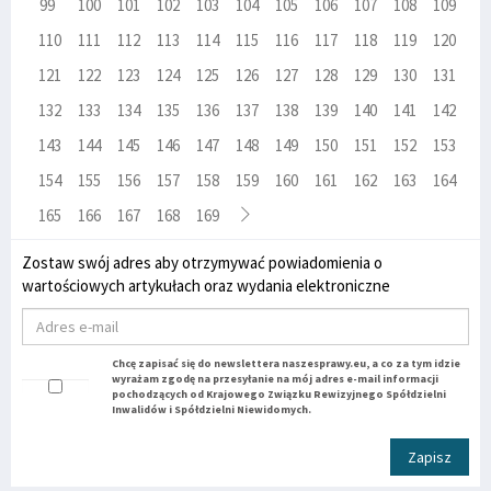
99
100
101
102
103
104
105
106
107
108
109
110
111
112
113
114
115
116
117
118
119
120
121
122
123
124
125
126
127
128
129
130
131
132
133
134
135
136
137
138
139
140
141
142
143
144
145
146
147
148
149
150
151
152
153
154
155
156
157
158
159
160
161
162
163
164
165
166
167
168
169
Zostaw swój adres aby otrzymywać powiadomienia o
wartościowych artykułach oraz wydania elektroniczne
Chcę zapisać się do newslettera naszesprawy.eu, a co za tym idzie
wyrażam zgodę na przesyłanie na mój adres e-mail informacji
pochodzących od Krajowego Związku Rewizyjnego Spółdzielni
Inwalidów i Spółdzielni Niewidomych.
Zapisz