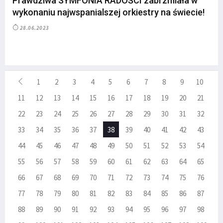
Prawdziwa SYMFONIA RADOŚCI zabrzmiała w
wykonaniu najwspanialszej orkiestry na świecie!
28.06.2023
1
2
3
4
5
6
7
8
9
10
11
12
13
14
15
16
17
18
19
20
21
22
23
24
25
26
27
28
29
30
31
32
33
34
35
36
37
38
39
40
41
42
43
44
45
46
47
48
49
50
51
52
53
54
55
56
57
58
59
60
61
62
63
64
65
66
67
68
69
70
71
72
73
74
75
76
77
78
79
80
81
82
83
84
85
86
87
88
89
90
91
92
93
94
95
96
97
98