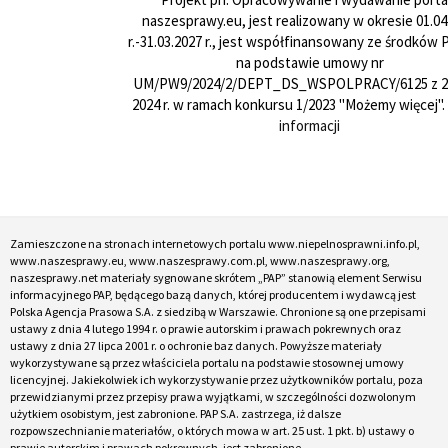
naszesprawy.eu, jest realizowany w okresie 01.04
r.-31.03.2027 r., jest współfinansowany ze środków
na podstawie umowy nr
UM/PW9/2024/2/DEPT_DS_WSPOLPRACY/6125 z 24
2024 r. w ramach konkursu 1/2023 "Możemy więcej".
informacji
Zamieszczone na stronach internetowych portalu www.niepelnosprawni.info.pl,
www.naszesprawy.eu, www.naszesprawy.com.pl, www.naszesprawy.org,
naszesprawy.net materiały sygnowane skrótem „PAP” stanowią element Serwisu
informacyjnego PAP, będącego bazą danych, której producentem i wydawcą jest
Polska Agencja Prasowa S.A. z siedzibą w Warszawie. Chronione są one przepisami
ustawy z dnia 4 lutego 1994 r. o prawie autorskim i prawach pokrewnych oraz
ustawy z dnia 27 lipca 2001 r. o ochronie baz danych. Powyższe materiały
wykorzystywane są przez właściciela portalu na podstawie stosownej umowy
licencyjnej. Jakiekolwiek ich wykorzystywanie przez użytkowników portalu, poza
przewidzianymi przez przepisy prawa wyjątkami, w szczególności dozwolonym
użytkiem osobistym, jest zabronione. PAP S.A. zastrzega, iż dalsze
rozpowszechnianie materiałów, o których mowa w art. 25 ust. 1 pkt. b) ustawy o
prawie autorskim i prawach pokrewnych, jest zabronione.