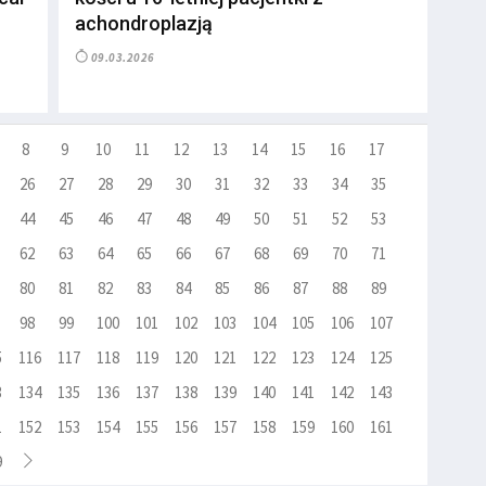
achondroplazją
09.03.2026
8
9
10
11
12
13
14
15
16
17
26
27
28
29
30
31
32
33
34
35
44
45
46
47
48
49
50
51
52
53
62
63
64
65
66
67
68
69
70
71
80
81
82
83
84
85
86
87
88
89
98
99
100
101
102
103
104
105
106
107
5
116
117
118
119
120
121
122
123
124
125
3
134
135
136
137
138
139
140
141
142
143
1
152
153
154
155
156
157
158
159
160
161
9