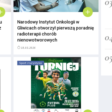
0
u
Narodowy Instytut Onkologii w
z
Gliwicach otworzył pierwszą poradnię
0
radioterapii chorób
nienowotworowych
18.03.2026
0
Sport i turystyka