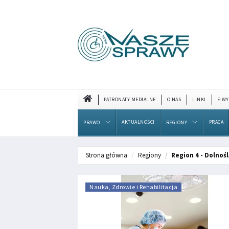
PATRONATY MEDIALNE
O NAS
LINKI
E-WY
AKTUALNOŚCI
PRACA
PRAWO
REGIONY
Strona główna
Regiony
Region 4 - Dolnośl
Nauka, Zdrowie i Rehabilitacja