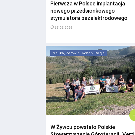
Pierwsza w Polsce implantacja
nowego przedsionkowego
stymulatora bezelektrodowego
16.03.2026
Nauka, Zdrowie i Rehabilitacja
W Żywcu powstało Polskie
Stowarzyszenie Góroterapii „Verti