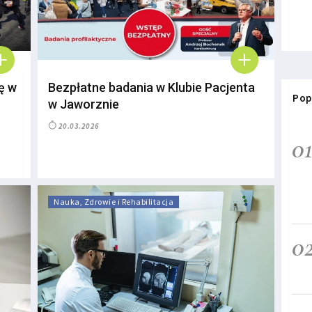
ę w
Bezpłatne badania w Klubie Pacjenta
Pop
w Jaworznie
20.03.2026
0
Nauka, Zdrowie i Rehabilitacja
0