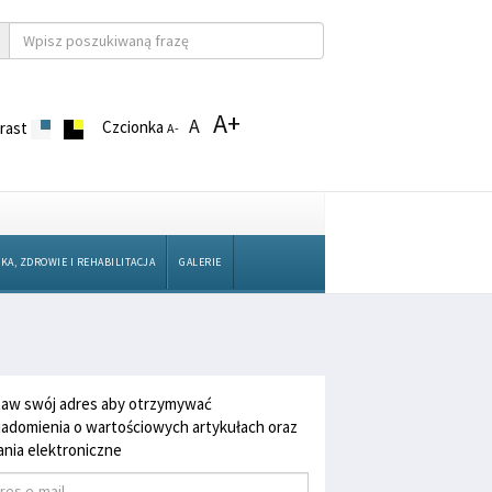
A+
A
Czcionka
rast
A-
KA, ZDROWIE I REHABILITACJA
GALERIE
aw swój adres aby otrzymywać
adomienia o wartościowych artykułach oraz
nia elektroniczne