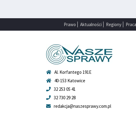
Prawo
Aktualności
Regiony
Prac
Al. Korfantego 191E
40-153 Katowice
32 253 05 41
32 730 29 28
redakcja@naszesprawy.com.pl