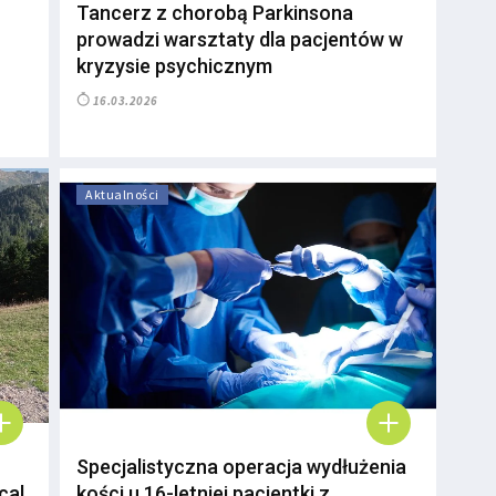
Tancerz z chorobą Parkinsona
prowadzi warsztaty dla pacjentów w
kryzysie psychicznym
16.03.2026
Aktualności
Specjalistyczna operacja wydłużenia
cal
kości u 16-letniej pacjentki z