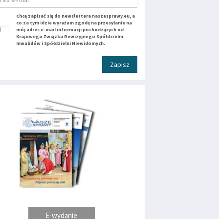
Chcę zapisać się do newslettera naszesprawy.eu, a
co za tym idzie wyrażam zgodę na przesyłanie na
mój adres e-mail informacji pochodzących od
Krajowego Związku Rewizyjnego Spółdzielni
Inwalidów i Spółdzielni Niewidomych.
Zapisz
E-wydanie