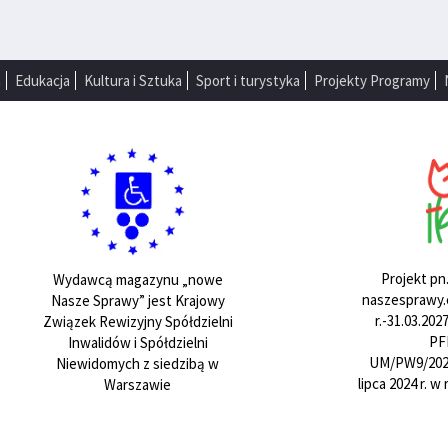
a
Edukacja
Kultura i Sztuka
Sport i turystyka
Projekty Programy
Projekt pn
Wydawcą magazynu „nowe
naszesprawy.e
Nasze Sprawy” jest Krajowy
r.-31.03.20
Związek Rewizyjny Spółdzielni
PF
Inwalidów i Spółdzielni
UM/PW9/202
Niewidomych z siedzibą w
lipca 2024 r. 
Warszawie