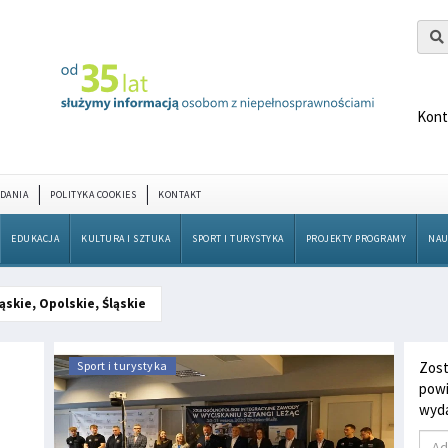
Kont
DANIA
POLITYKA COOKIES
KONTAKT
EDUKACJA
KULTURA I SZTUKA
SPORT I TURYSTYKA
PROJEKTY PROGRAMY
NAU
ąskie, Opolskie, Śląskie
Sport i turystyka
Zost
powi
wyda