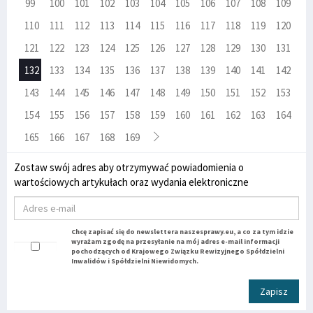
99
100
101
102
103
104
105
106
107
108
109
110
111
112
113
114
115
116
117
118
119
120
121
122
123
124
125
126
127
128
129
130
131
132
133
134
135
136
137
138
139
140
141
142
143
144
145
146
147
148
149
150
151
152
153
154
155
156
157
158
159
160
161
162
163
164
165
166
167
168
169
Zostaw swój adres aby otrzymywać powiadomienia o
wartościowych artykułach oraz wydania elektroniczne
Chcę zapisać się do newslettera naszesprawy.eu, a co za tym idzie
wyrażam zgodę na przesyłanie na mój adres e-mail informacji
pochodzących od Krajowego Związku Rewizyjnego Spółdzielni
Inwalidów i Spółdzielni Niewidomych.
Zapisz