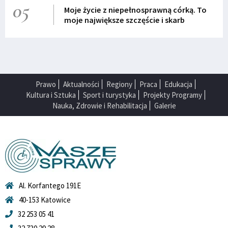
05
Moje życie z niepełnosprawną córką. To
moje największe szczęście i skarb
Prawo
Aktualności
Regiony
Praca
Edukacja
Kultura i Sztuka
Sport i turystyka
Projekty Programy
Nauka, Zdrowie i Rehabilitacja
Galerie
Al. Korfantego 191E
40-153 Katowice
32 253 05 41