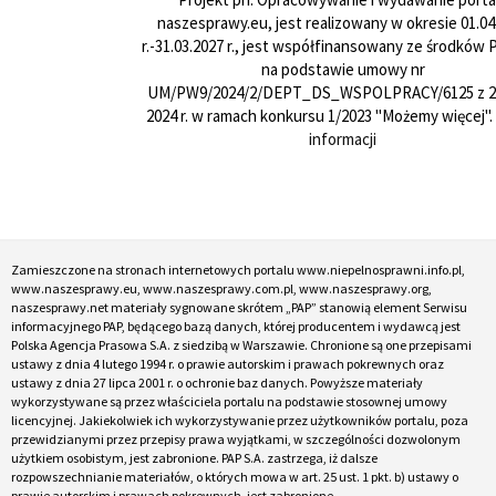
naszesprawy.eu, jest realizowany w okresie 01.04
r.-31.03.2027 r., jest współfinansowany ze środków
na podstawie umowy nr
UM/PW9/2024/2/DEPT_DS_WSPOLPRACY/6125 z 24
2024 r. w ramach konkursu 1/2023 "Możemy więcej".
informacji
Zamieszczone na stronach internetowych portalu www.niepelnosprawni.info.pl,
www.naszesprawy.eu, www.naszesprawy.com.pl, www.naszesprawy.org,
naszesprawy.net materiały sygnowane skrótem „PAP” stanowią element Serwisu
informacyjnego PAP, będącego bazą danych, której producentem i wydawcą jest
Polska Agencja Prasowa S.A. z siedzibą w Warszawie. Chronione są one przepisami
ustawy z dnia 4 lutego 1994 r. o prawie autorskim i prawach pokrewnych oraz
ustawy z dnia 27 lipca 2001 r. o ochronie baz danych. Powyższe materiały
wykorzystywane są przez właściciela portalu na podstawie stosownej umowy
licencyjnej. Jakiekolwiek ich wykorzystywanie przez użytkowników portalu, poza
przewidzianymi przez przepisy prawa wyjątkami, w szczególności dozwolonym
użytkiem osobistym, jest zabronione. PAP S.A. zastrzega, iż dalsze
rozpowszechnianie materiałów, o których mowa w art. 25 ust. 1 pkt. b) ustawy o
prawie autorskim i prawach pokrewnych, jest zabronione.